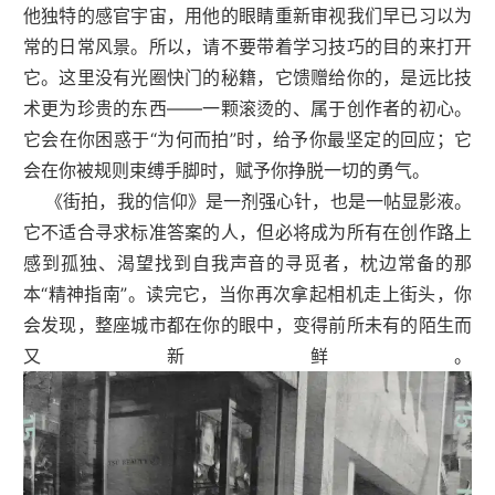
他独特的感官宇宙，用他的眼睛重新审视我们早已习以为
常的日常风景。所以，请不要带着学习技巧的目的来打开
它。这里没有光圈快门的秘籍，它馈赠给你的，是远比技
术更为珍贵的东西——一颗滚烫的、属于创作者的初心。
它会在你困惑于“为何而拍”时，给予你最坚定的回应；它
会在你被规则束缚手脚时，赋予你挣脱一切的勇气。
《街拍，我的信仰》是一剂强心针，也是一帖显影液。
它不适合寻求标准答案的人，但必将成为所有在创作路上
感到孤独、渴望找到自我声音的寻觅者，枕边常备的那
本“精神指南”。读完它，当你再次拿起相机走上街头，你
会发现，整座城市都在你的眼中，变得前所未有的陌生而
又新鲜。