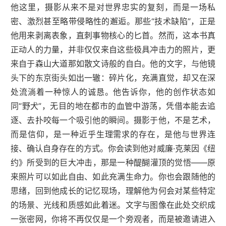
他这里，摄影从来不是对世界忠实的复刻，而是一场私
密、激烈甚至略带侵略性的邂逅。那些“技术缺陷”，正是
他用来剥离表象，直刺事物核心的匕首。然而，这本书真
正动人的力量，并非仅仅来自这些极具冲击力的照片，更
来自于森山大道那如散文诗般的自白。他的文字，与他镜
头下的东京街头如出一辙：碎片化，充满直觉，却又在深
处流淌着一种惊人的诚恳。他告诉你，他的创作状态如
同“野犬”，无目的地在都市的血管中游荡，凭借本能去追
逐、去扑咬每一个吸引他的瞬间。摄影于他，不是艺术，
而是信仰，是一种近乎生理需求的存在，是他与世界连
接、确认自身存在的方式。你会读到他对威廉·克莱因《纽
约》所受到的巨大冲击，那是一种醍醐灌顶的觉悟——原
来照片可以如此自由、如此充满生命力。你也会跟随他的
思绪，回到他成长的记忆现场，理解他为何会对某些特定
的场景、光线和质感如此着迷。文字与图像在此处交织成
一张密网，你将不再仅仅是一个旁观者，而是被邀请进入