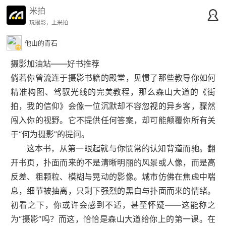
米拍
玩摄影，上米拍
他山的青石
摄影加油站——好书推荐
倘若你曾流连于摄影书籍的殿堂，见惯了那些教导你如何
精准构图、驾驭光线的完美教程，那么森山大道的《街
拍，我的信仰》会像一位沉默却不容忽视的异乡客，骤然
闯入你的视野。它不提供任何答案，却可能颠覆你所有关
于“何为摄影”的提问。
这本书，从第一眼起就与你惯常的认知背道而驰。翻
开书页，扑面而来的不是清晰明丽的风景或人像，而是高
反差、粗颗粒、模糊与晃动的影像。城市仿佛在焦虑中喘
息，细节被抽离，只剩下强烈的黑白与扑面而来的情绪。
初看之下，你或许会感到不适，甚至怀疑——这能称之
为“摄影”吗？而这，恰恰是森山大道给你上的第一课。在