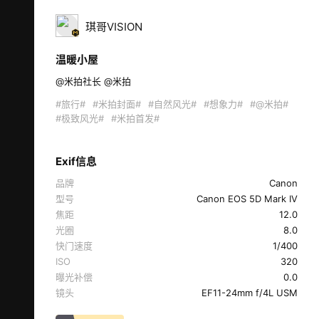
琪哥VISION
温暖小屋
@米拍社长 @米拍 
#旅行#
#米拍封面#
#自然风光#
#想象力#
#@米拍#
#极致风光#
#米拍首发#
Exif信息
品牌
Canon
型号
Canon EOS 5D Mark IV
焦距
12.0
光圈
8.0
快门速度
1/400
ISO
320
曝光补偿
0.0
镜头
EF11-24mm f/4L USM