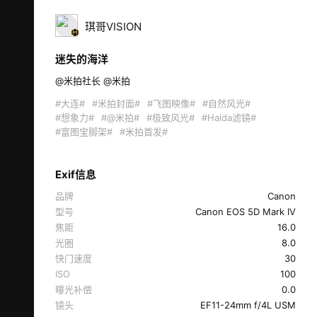
琪哥VISION
迷失的海洋
@米拍社长 @米拍 
#大连#
#米拍封面#
#飞图映像#
#自然风光#
#想象力#
#@米拍#
#极致风光#
#Haida滤镜#
#富图宝脚架#
#米拍首发#
Exif信息
品牌
Canon
型号
Canon EOS 5D Mark IV
焦距
16.0
光圈
8.0
快门速度
30
ISO
100
曝光补偿
0.0
镜头
EF11-24mm f/4L USM