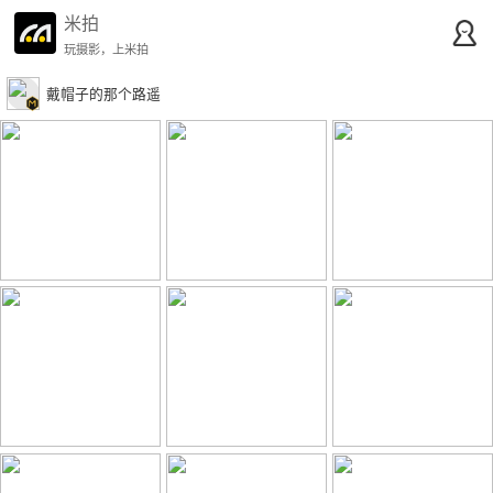
米拍
玩摄影，上米拍
戴帽子的那个路遥