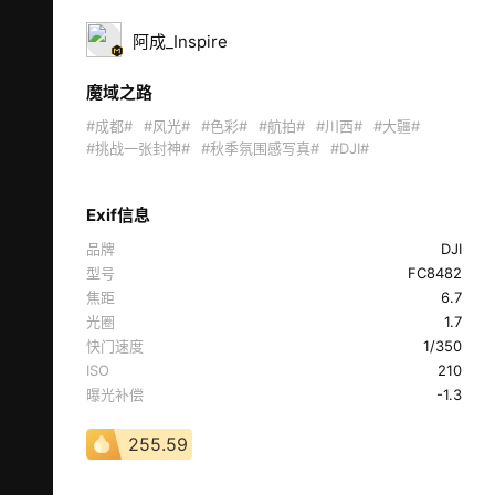
阿成_Inspire
魔域之路
#成都#
#风光#
#色彩#
#航拍#
#川西#
#大疆#
#挑战一张封神#
#秋季氛围感写真#
#DJI#
Exif信息
品牌
DJI
型号
FC8482
焦距
6.7
光圈
1.7
快门速度
1/350
ISO
210
曝光补偿
-1.3
255.59