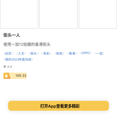
街头一人
使用一加12拍摄的香港街头
#
OPPO
#
#
纪实
#
#
人文
#
#
街头
#
#
色彩
#
#
街拍
#
#
香港
#
#
一加
#
#
我的2023年度总结
#
香港
169.33
打开App查看更多精彩