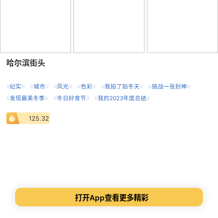
哈尔滨街头
#
纪实
#
#
城市
#
#
风光
#
#
色彩
#
#
我拍了拍冬天
#
#
挑战一张封神
#
#
发现最美冬季
#
#
冬日好食节
#
#
我的2023年度总结
#
125.32
打开App查看更多精彩