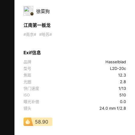
徐菜狗
江南第一板龙
#南京#
#哈苏#
Exif信息
品牌
Hasselblad
型号
L2D-20c
焦距
12.3
光圈
2.8
快门速度
1/13
ISO
510
曝光补偿
0.0
镜头
24.0 mm f/2.8
58.90