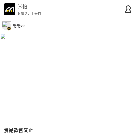
米拍
玩摄影，上米拍
暖暖vk
爱是欲言又止