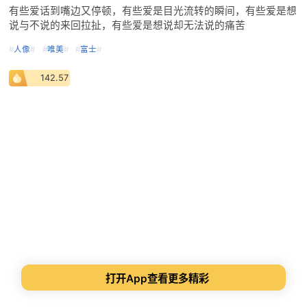
有些爱话到嘴边又停顿，有些爱是目光流转的瞬间，有些爱是想
说与不说的来回拉扯，有些爱是想说却无法说的痛苦
#
人像
#
#
唯美
#
#
富士
#
142.57
打开App查看更多精彩