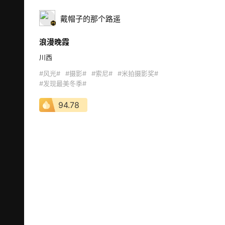
戴帽子的那个路遥
浪漫晚霞
川西 
#风光#
#摄影#
#索尼#
#米拍摄影奖#
#发现最美冬季#
94.78