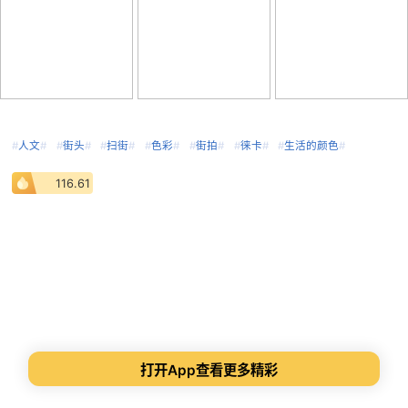
#
人文
#
#
街头
#
#
扫街
#
#
色彩
#
#
街拍
#
#
徕卡
#
#
生活的颜色
#
116.61
打开App查看更多精彩