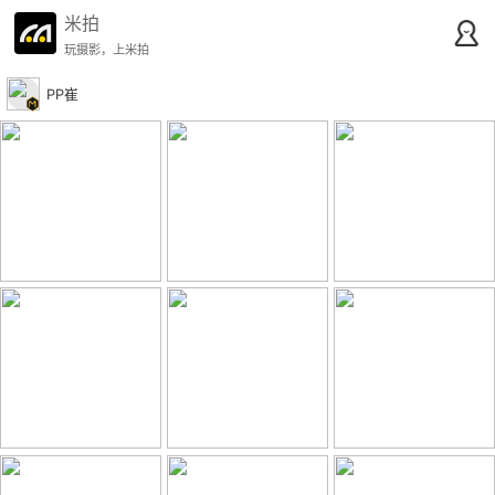
米拍
玩摄影，上米拍
PP崔