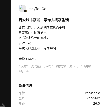
HeyTouGe
西安城市夜景｜带你去找夜生活
西安北郊开元大剧院的夜景真不错

真羡慕住在附近的人

饭后散步遛娃的好地方

去过三次

每次总能发现不一样的瞬间

📷松下S5M2 
#纪实#
#建筑#
#扫街#
#夜景#
#街拍#
#西安#
#松下#
Exif信息
品牌
Panasonic
型号
DC-S5M2
焦距
26.0