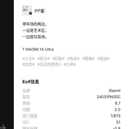
PP崔
停车场的两边，

一边是艺术区，

一边是垃圾场。

? XIAOMI 14 Ultra 
#人文#
#街头#
#扫街#
#色彩#
#情绪#
#街拍#
#北京#
#生活的颜色#
#小米#
Exif信息
品牌
Xiaomi
型号
24031PN0DC
焦距
8.7
光圈
2.0
快门速度
1/873
ISO
51
曝光补偿
-0.8