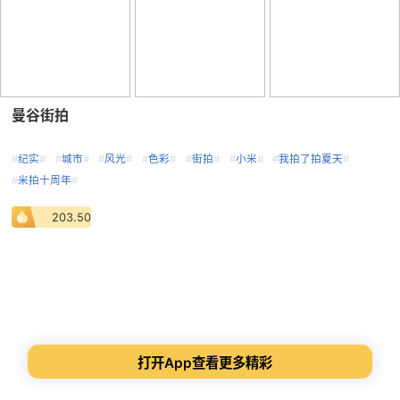
曼谷街拍
#
纪实
#
#
城市
#
#
风光
#
#
色彩
#
#
街拍
#
#
小米
#
#
我拍了拍夏天
#
#
米拍十周年
#
203.50
打开App查看更多精彩