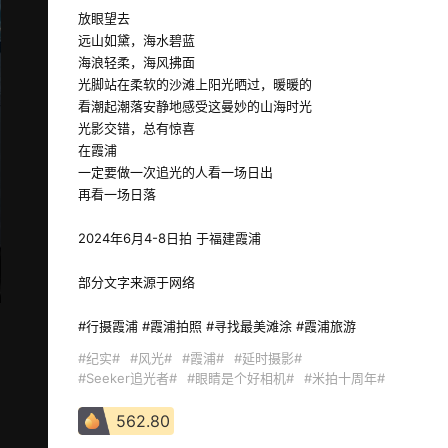
放眼望去

远山如黛，海水碧蓝

海浪轻柔，海风拂面

光脚站在柔软的沙滩上阳光晒过，暖暖的

看潮起潮落安静地感受这曼妙的山海时光

光影交错，总有惊喜

在霞浦

一定要做一次追光的人看一场日出

再看一场日落

2024年6月4-8日拍 于福建霞浦

部分文字来源于网络

#行摄霞浦 #霞浦拍照 #寻找最美滩涂 #霞浦旅游 
#纪实#
#风光#
#霞浦#
#延时摄影#
#Seeker追光者#
#眼睛是个好相机#
#米拍十周年#
562.80