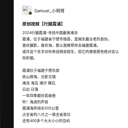
Samuel_小明哥
原创视频【行摄霞浦】
2024行摄霞浦-寻找中国最美滩涂

霞浦，位于福建省宁德市辖县，是闽东最古老的县份。

喜欢摄影，喜欢海，那么我推荐你去福建霞浦。

或许这个名字对你来说稍显陌生，但它的美丽景色绝对会让
你折服。

霞浦位于福建宁德东部

依山傍海，光影交错

滩涂 海岛 潮汐 礁石

日出 日落

一年四季都仿若画卷

听！海浪的声音

霞浦海岸线长505公里

占全省的八分之一居全省首位

还有400多个大大小小的岛屿
