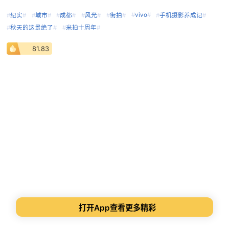
#
vivo
#
#
纪实
#
#
城市
#
#
成都
#
#
风光
#
#
街拍
#
#
手机摄影养成记
#
#
秋天的这景绝了
#
#
米拍十周年
#
81.83
打开App查看更多精彩