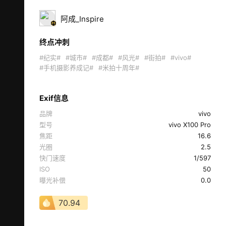
阿成_Inspire
终点冲刺
#纪实#
#城市#
#成都#
#风光#
#街拍#
#vivo#
#手机摄影养成记#
#米拍十周年#
Exif信息
品牌
vivo
型号
vivo X100 Pro
焦距
16.6
光圈
2.5
快门速度
1/597
ISO
50
曝光补偿
0.0
70.94