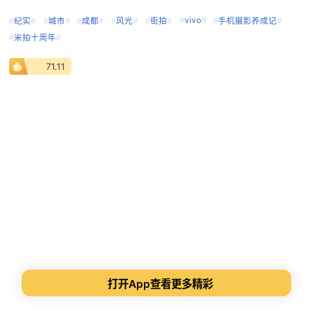
#
vivo
#
#
纪实
#
#
城市
#
#
成都
#
#
风光
#
#
街拍
#
#
手机摄影养成记
#
#
米拍十周年
#
71.11
打开App查看更多精彩