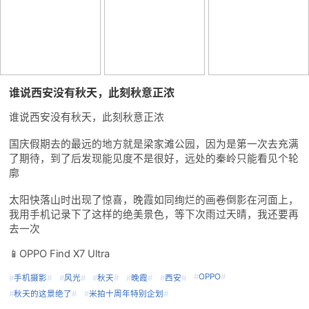
谁说西安没有秋天，此刻秋意正浓
谁说西安没有秋天，此刻秋意正浓
国庆假期去的最远的地方就是梁家滩公园，因为是第一次去充满
了期待，到了后发现能见度不是很好，远处的秦岭只能看见个轮
廓
太阳快落山时出现了惊喜，晚霞如同绚烂的画卷倒影在河面上，
我用手机记录下了这样的绝美景色，等下次雨过天晴，我还要再
去一次
📱OPPO Find X7 Ultra
#
OPPO
#
#
手机摄影
#
#
风光
#
#
秋天
#
#
晚霞
#
#
西安
#
#
秋天的这景绝了
#
#
米拍十周年特别企划
#