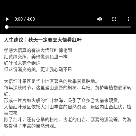
人生建议｜秋天一定要去大悟看红叶
孝感大悟真的有被大悟红叶惊艳到
红黄绿交织，美得像调色盘一样
红叶虽未完全绚烂
但这份渐变的美，更让我心动不已
大悟红叶景区是华中地区著名的秋季赏枫胜地。
每年深秋时节，这里漫山遍野的枫树、乌桕、黄栌等植物逐渐转
红，
形成一片片如火般的红叶林海，吸引了众多游客前来观赏。
大悟红叶景区依托大别山丰富的自然资源，景区内山峦起伏，植
被茂密。
除了红叶，还有苍翠的松柏、古老的山岩、潺潺的溪流等，为游
客提供了丰富的自然景观。