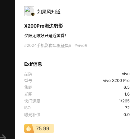
如果风知道
X200Pro海边剪影
夕阳无限好只是近黄昏！ 
#2024手机影像年度征集#
#vivo#
Exif信息
品牌
vivo
型号
vivo X200 Pro
焦距
6.5
光圈
1.6
快门速度
1/265
ISO
72
曝光补偿
0.0
75.99