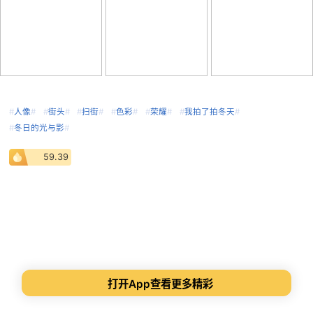
#
人像
#
#
街头
#
#
扫街
#
#
色彩
#
#
荣耀
#
#
我拍了拍冬天
#
#
冬日的光与影
#
59.39
打开App查看更多精彩