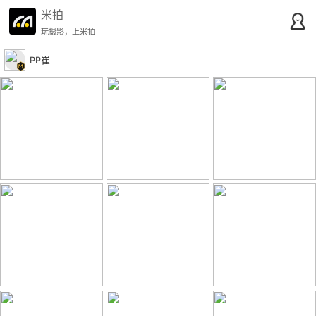
米拍
玩摄影，上米拍
PP崔