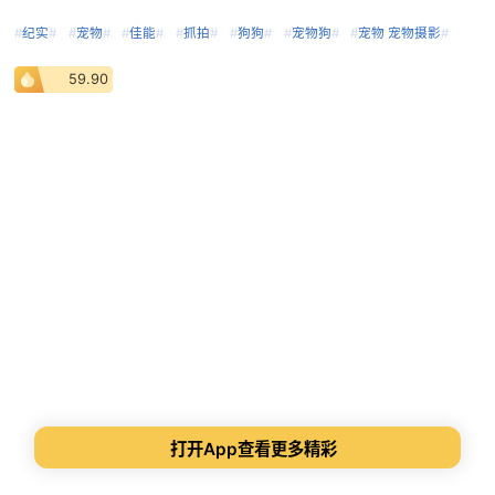
#
纪实
#
#
宠物
#
#
佳能
#
#
抓拍
#
#
狗狗
#
#
宠物狗
#
#
宠物 宠物摄影
#
59.90
打开App查看更多精彩