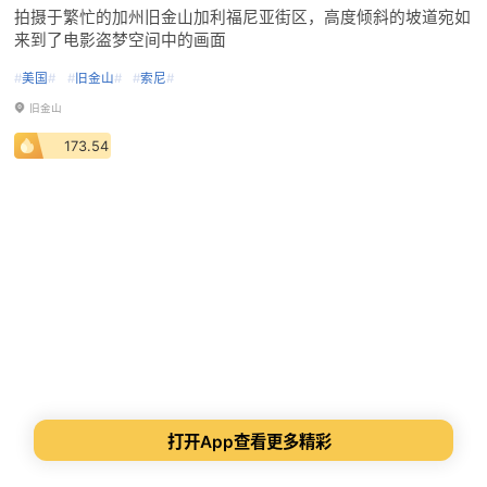
拍摄于繁忙的加州旧金山加利福尼亚街区，高度倾斜的坡道宛如
来到了电影盗梦空间中的画面
#
美国
#
#
旧金山
#
#
索尼
#
旧金山
173.54
打开App查看更多精彩