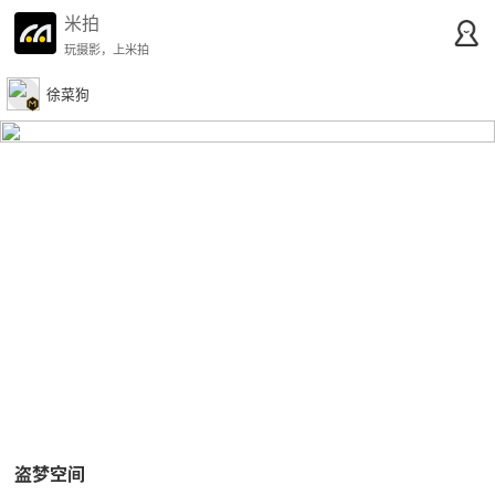
米拍
玩摄影，上米拍
徐菜狗
盗梦空间