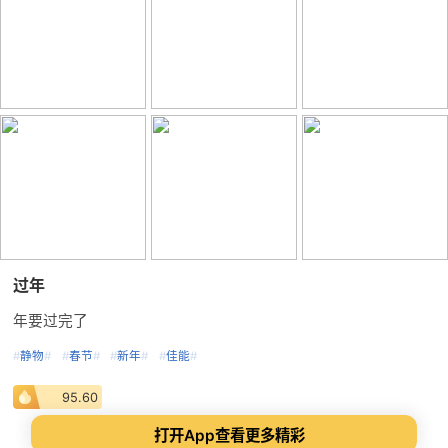
过年
年要过完了
#
静物
#
#
春节
#
#
新年
#
#
佳能
#
95.60
打开App查看更多精彩