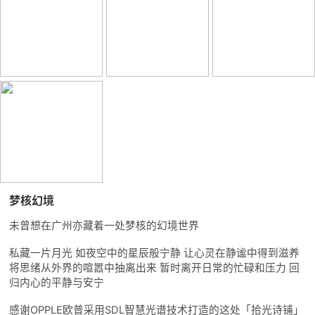
梦核幻境
未曾想在广州亦藏着一处梦核的幻境世界
私藏一片月光 如夜空中的星辰般宁静 让心灵在静谧中得到滋养
将思绪从外界的喧嚣中抽离出来 暂时离开日常的忙碌和压力 回
归内心的平静与安宁
感谢OPPLE欧普采用SDL智慧光谱技术打造的这处「拾光诗铺」