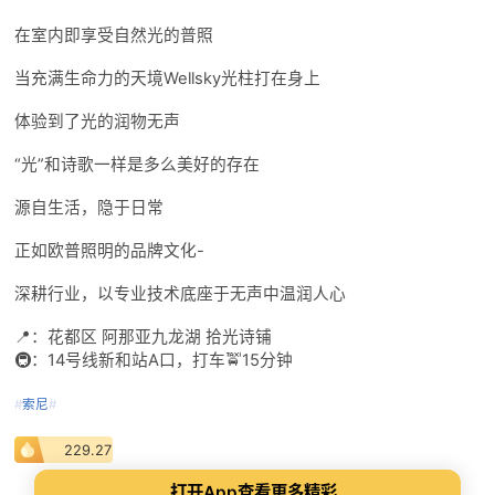
在室内即享受自然光的普照
当充满生命力的天境Wellsky光柱打在身上
体验到了光的润物无声
“光”和诗歌一样是多么美好的存在
源自生活，隐于日常
正如欧普照明的品牌文化-
深耕行业，以专业技术底座于无声中温润人心
📍：花都区 阿那亚九龙湖 拾光诗铺
🚇：14号线新和站A口，打车🚖15分钟
#
索尼
#
229.27
打开App查看更多精彩