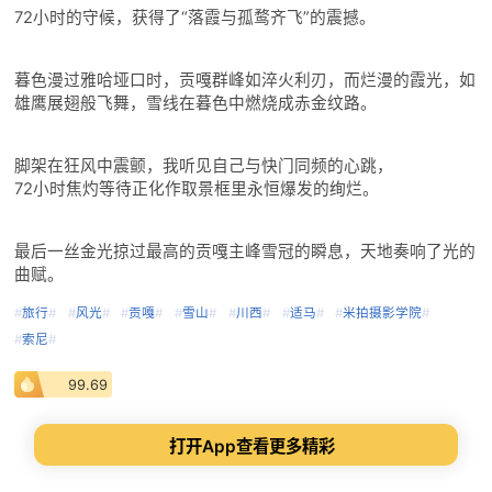
72小时的守候，获得了“落霞与孤鹜齐飞”的震撼。
暮色漫过雅哈垭口时，贡嘎群峰如淬火利刃，而烂漫的霞光，如
雄鹰展翅般飞舞，雪线在暮色中燃烧成赤金纹路。
脚架在狂风中震颤，我听见自己与快门同频的心跳，
72小时焦灼等待正化作取景框里永恒爆发的绚烂。
最后一丝金光掠过最高的贡嘎主峰雪冠的瞬息，天地奏响了光的
曲赋。
#
旅行
#
#
风光
#
#
贡嘎
#
#
雪山
#
#
川西
#
#
适马
#
#
米拍摄影学院
#
#
索尼
#
99.69
打开App查看更多精彩