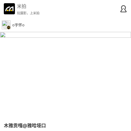
米拍
玩摄影，上米拍
o宇怀o
木雅贡嘎@雅哈垭口