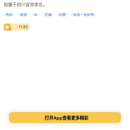
拍摄于四川宜宾李庄。
#
色彩
#
#
旅游
#
#
鸟
#
#
尼康
#
#
后期
#
#
米拍一张封神
#
71.82
打开App查看更多精彩