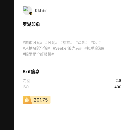
Kkbbr
罗湖印象
#城市风光#
#风光#
#航拍#
#深圳#
#DJI#
#米拍摄影学院#
#Seeker追光者#
#视觉浪潮#
#眼睛是个好相机#
Exif信息
光圈
2.8
ISO
400
201.75