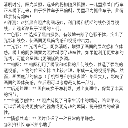
清明时分，阳光普照，远处的杨柳随风摇摆，一儿童推着自行车
正从桥下走来，由于惯性车子已偏斜，男童尽力抓住车子，此情
此景特有韵味！
AI评测：这张黑白照片构图巧妙，利用桥和楼梯的线条引导视
线，让观者聚焦于过桥的人们。
* **色彩：** 选择了黑白摄影，有效地去除了色彩干扰，突出了
光影和线条，使画面更具简约感和视觉冲击力。
* **光影：** 光线充足，阴影清晰，增强了画面的层次感和立体
感。桥上的阴影图案为照片增添了趣味性。如果能利用更柔和的
光线，可能会呈现出更细腻的影调。
* **构图：** 构图利用了桥梁和楼梯的几何线条，营造了强烈的
透视感。人物的位置安排也比较合理，形成一定的视觉平衡。然
而，画面底部的信息（手机型号和拍摄参数）略显突兀，影响了
画面的整体美感，在后期可以考虑裁切掉一部分。
* **后期处理：** 黑白转换干净利落，对比度适中，保留了丰富
的细节。
* **主题原创性：** 照片捕捉了日常生活中的瞬间，略显平淡。
可以尝试寻找更独特的视角或更有趣的瞬间，提升照片的故事
性。
* **情感共鸣：** 照片传递了一种日常的平静感。
@米拍社长 @米拍小助手