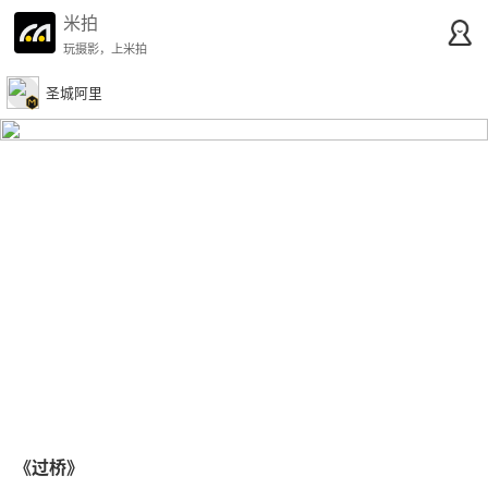
米拍
玩摄影，上米拍
圣城阿里
《过桥》