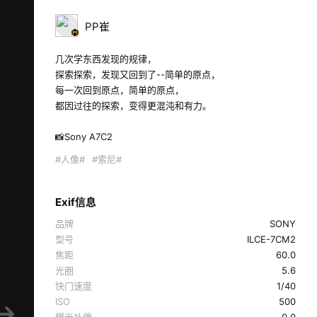
PP崔
几次学东西发现的规律，

探索探索，发现又回到了--简单的原点，

每一次回到原点，简单的原点，

都因过往的探索，变得更混沌和有力。

​📸Sony A7C2  
#人像#
#索尼#
Exif信息
品牌
SONY
型号
ILCE-7CM2
焦距
60.0
光圈
5.6
快门速度
1/40
ISO
500