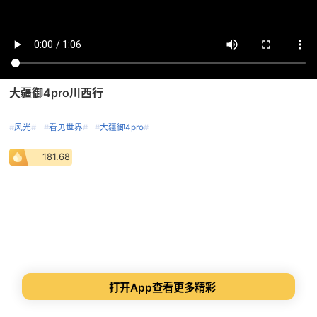
大疆御4pro川西行
#
风光
#
#
看见世界
#
#
大疆御4pro
#
181.68
打开App查看更多精彩