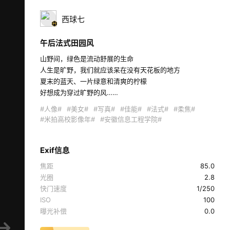
西球七
午后法式田园风
山野间，绿色是流动舒展的生命

人生是旷野，我们就应该呆在没有天花板的地方

夏末的蓝天、一片绿意和清爽的柠檬

好想成为穿过旷野的风…… 
#人像#
#美女#
#写真#
#佳能#
#法式#
#柔焦#
#米拍高校影像年#
#安徽信息工程学院#
Exif信息
焦距
85.0
光圈
2.8
快门速度
1/250
ISO
100
曝光补偿
0.0