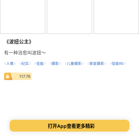
《波妞公主》
有一种治愈叫波妞～
#
人像
#
#
纪实
#
#
佳能
#
#
摄影
#
#
儿童摄影
#
#
家庭摄影
#
#
佳能R5
#
117.76
打开App查看更多精彩