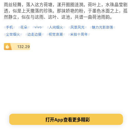
雨丝轻舞，落入这方荷塘，漾开圈圈涟漪。荷叶上，水珠晶莹剔
透，似是上天撒落的珍珠。那抹娇艳的粉，于墨色水面之上，孤
然静立，似在与这雨、这叶、这池，共谱一曲荷池雨韵。
#
vivo
#
#
手机
#
#
花朵
#
#
人间烟火
#
#
风景风光
#
#
魅力光影部落
#
#
尘世烟火
#
#
边走边摄
#
#
视觉浪潮
#
#
米拍十周年
#
132.29
打开App查看更多精彩