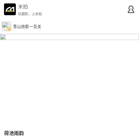
米拍
玩摄影，上米拍
青山拾影一互关
荷池雨韵