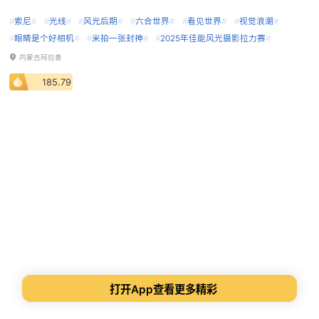
#
索尼
#
#
光线
#
#
风光后期
#
#
六合世界
#
#
看见世界
#
#
视觉浪潮
#
#
眼睛是个好相机
#
#
米拍一张封神
#
#
2025年佳能风光摄影拉力赛
#
内蒙古阿拉善
185.79
打开App查看更多精彩