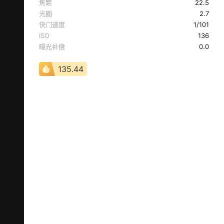
焦距
22.5
光圈
2.7
快门速度
1/101
ISO
136
曝光补偿
0.0
135.44