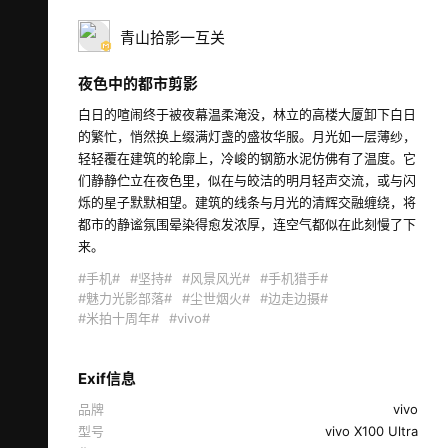
青山拾影一互关
夜色中的都市剪影
白日的喧闹终于被夜幕温柔淹没，林立的高楼大厦卸下白日
的繁忙，悄然换上缀满灯盏的盛妆华服。月光如一层薄纱，
轻轻覆在建筑的轮廓上，冷峻的钢筋水泥仿佛有了温度。它
们静静伫立在夜色里，似在与皎洁的明月轻声交流，或与闪
烁的星子默默相望。建筑的线条与月光的清辉交融缠绕，将
都市的静谧氛围晕染得愈发浓厚，连空气都似在此刻慢了下
来。 
#手机#
#坚持#
#风景风光#
#手机猎手#
#魅力光影部落#
#尘世烟火#
#边走边摄#
#米拍十周年#
#vivo#
Exif信息
品牌
vivo
型号
vivo X100 Ultra