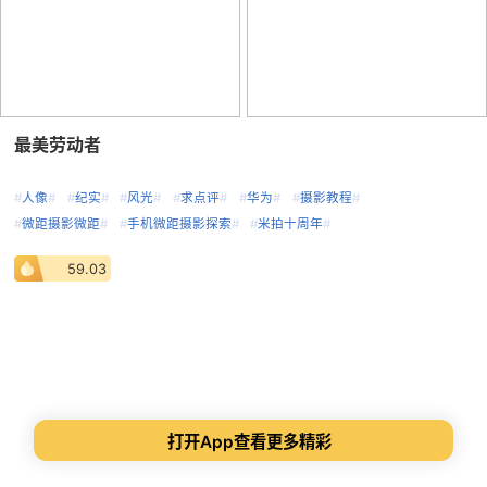
最美劳动者
#
人像
#
#
纪实
#
#
风光
#
#
求点评
#
#
华为
#
#
摄影教程
#
#
微距摄影微距
#
#
手机微距摄影探索
#
#
米拍十周年
#
59.03
打开App查看更多精彩