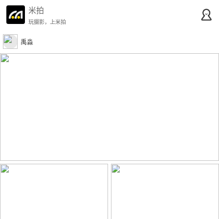
米拍
玩摄影，上米拍
禹淼