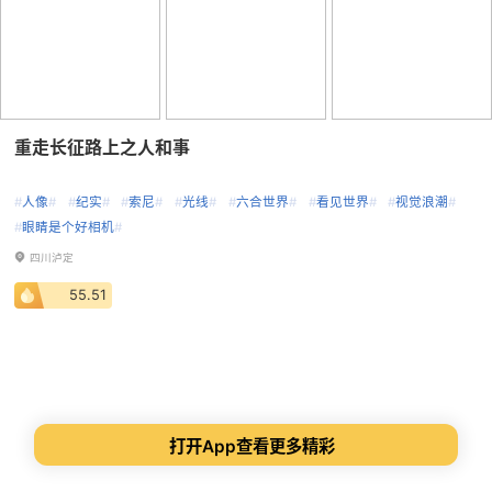
重走长征路上之人和事
#
人像
#
#
纪实
#
#
索尼
#
#
光线
#
#
六合世界
#
#
看见世界
#
#
视觉浪潮
#
#
眼睛是个好相机
#
四川泸定
55.51
打开App查看更多精彩