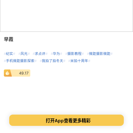
早霞
#
纪实
#
#
风光
#
#
求点评
#
#
华为
#
#
摄影教程
#
#
微距摄影微距
#
#
手机微距摄影探索
#
#
我拍了拍冬天
#
#
米拍十周年
#
49.17
打开App查看更多精彩