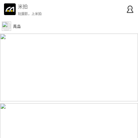
米拍
玩摄影，上米拍
禹淼