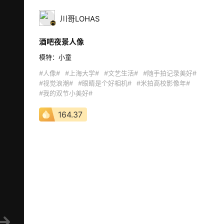
川哥LOHAS
酒吧夜景人像
模特：小童  
#人像#
#上海大学#
#文艺生活#
#随手拍记录美好#
#视觉浪潮#
#眼睛是个好相机#
#米拍高校影像年#
#我的双节小美好#
164.37