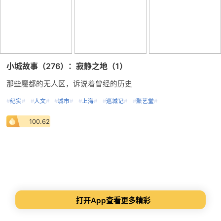
小城故事（276）：寂静之地（1）
那些魔都的无人区，诉说着曾经的历史
#
纪实
#
#
人文
#
#
城市
#
#
上海
#
#
巡城记
#
#
聚艺堂
#
100.62
打开App查看更多精彩