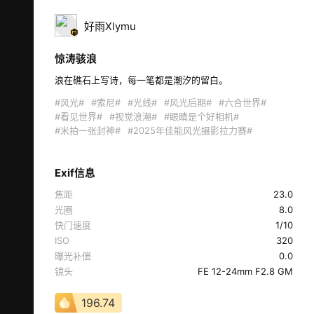
好雨Xlymu
惊涛骇浪
浪在礁石上写诗，每一笔都是潮汐的留白。  
#风光#
#索尼#
#光线#
#风光后期#
#六合世界#
#看见世界#
#视觉浪潮#
#眼睛是个好相机#
#米拍一张封神#
#2025年佳能风光摄影拉力赛#
Exif信息
焦距
23.0
光圈
8.0
快门速度
1/10
ISO
320
曝光补偿
0.0
镜头
FE 12-24mm F2.8 GM
196.74