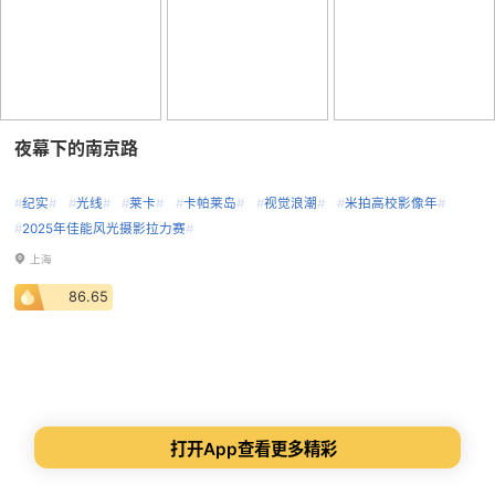
夜幕下的南京路
#
纪实
#
#
光线
#
#
莱卡
#
#
卡帕莱岛
#
#
视觉浪潮
#
#
米拍高校影像年
#
#
2025年佳能风光摄影拉力赛
#
上海
86.65
打开App查看更多精彩