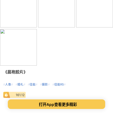
《晨袍胶片》
#
人像
#
#
婚礼
#
#
佳能
#
#
摄影
#
#
佳能R5
#
161.12
打开App查看更多精彩