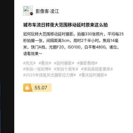
影像客·凌江
城市车流日转夜大范围移动延时原来这么拍
如何玩转大范围移动延时摄影。拍摄330张照片，平均每25
秒拍摄一张，间隔距离5cm，用时2个半小时。焦段14毫
米，快门A档，光圈F20，ISO100，白平衡4800。诸位，
请看效果～ 
#风光#
#重庆#
#延时摄影#
#摄影教程#
#米拍一张封神#
#米拍十周年#
#米拍高校影像年#
#2025年佳能风光摄影拉力赛#
#重庆延时摄影#
55.07