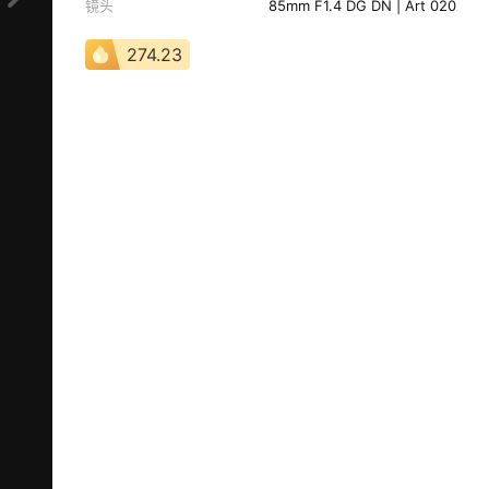
镜头
85mm F1.4 DG DN | Art 020
274.23