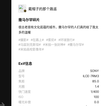
戴帽子的那个路遥
撒马尔罕碎片
很古老很有文化底蕴的城市，撒马尔罕的人们真的给了我太
多的温暖  
#摄影#
#在路上#
#索尼#
#环球旅行#
#乌兹别克斯坦#
#米拍一张封神#
#撒马尔罕#
#米拍高校影像年#
Exif信息
品牌
SONY
型号
ILCE-7RM3
焦距
85.0
光圈
1.4
快门速度
1/400
ISO
100
曝光补偿
0.0