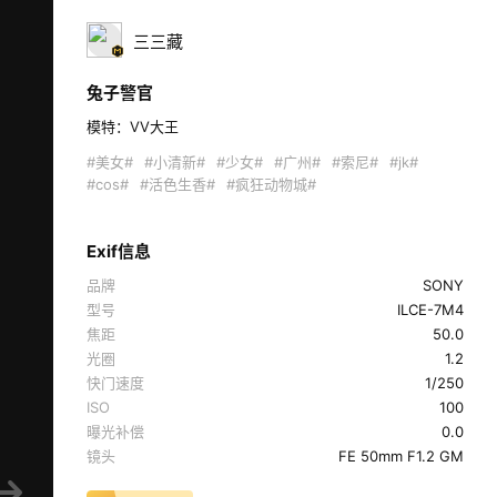
三三藏
兔子警官
模特：VV大王  
#美女#
#小清新#
#少女#
#广州#
#索尼#
#jk#
#cos#
#活色生香#
#疯狂动物城#
Exif信息
品牌
SONY
型号
ILCE-7M4
焦距
50.0
光圈
1.2
快门速度
1/250
ISO
100
曝光补偿
0.0
镜头
FE 50mm F1.2 GM