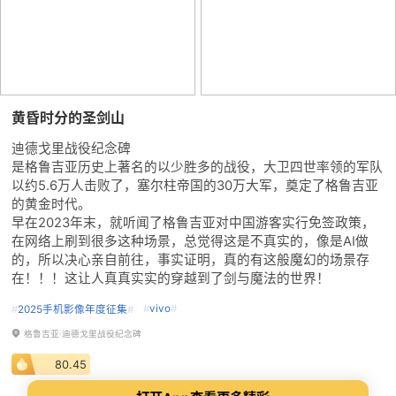
黄昏时分的圣剑山
迪德戈里战役纪念碑
是格鲁吉亚历史上著名的以少胜多的战役，大卫四世率领的军队
以约5.6万人击败了，塞尔柱帝国的30万大军，奠定了格鲁吉亚
的黄金时代。
早在2023年末，就听闻了格鲁吉亚对中国游客实行免签政策，
在网络上刷到很多这种场景，总觉得这是不真实的，像是AI做
的，所以决心亲自前往，事实证明，真的有这般魔幻的场景存
在！！！这让人真真实实的穿越到了剑与魔法的世界！
#
vivo
#
#
2025手机影像年度征集
#
格鲁吉亚·迪德戈里战役纪念碑
80.45