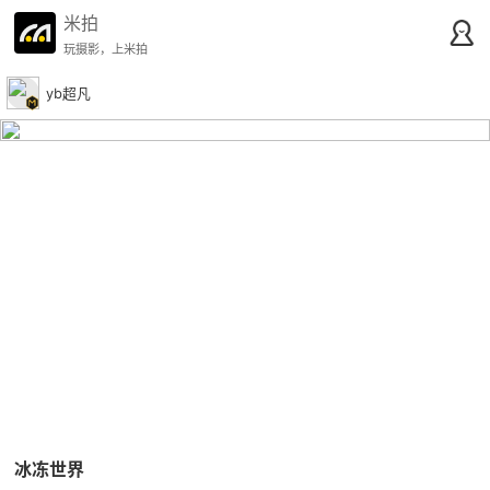
米拍
玩摄影，上米拍
yb超凡
冰冻世界