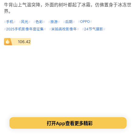
牛背山上气温突降，外面的树叶都起了冰霜，仿佛置身于冰冻世
界。
#
OPPO
#
#
手机
#
#
风光
#
#
色彩
#
#
旅游
#
#
后期
#
#
2025手机影像年度征集
#
#
米拍高校影像年
#
#
24节气摄影
#
106.42
打开App查看更多精彩